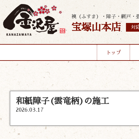
襖（ふすま）・障子・網戸・
宝塚山本店
対
トップ
和紙障子(雲竜柄)の施工
2026.03.17