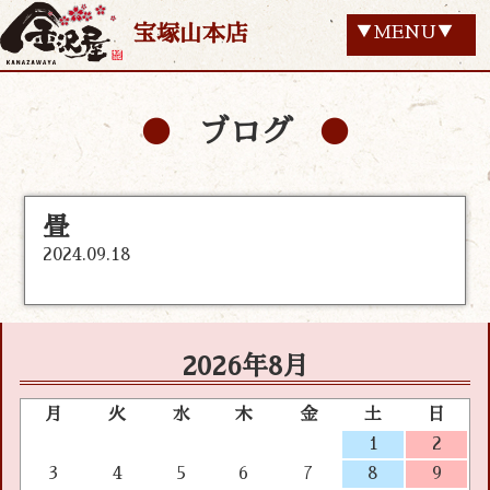
宝塚山本店
▼MENU▼
ブログ
畳
2024.09.18
2026年8月
月
火
水
木
金
土
日
1
2
3
4
5
6
7
8
9